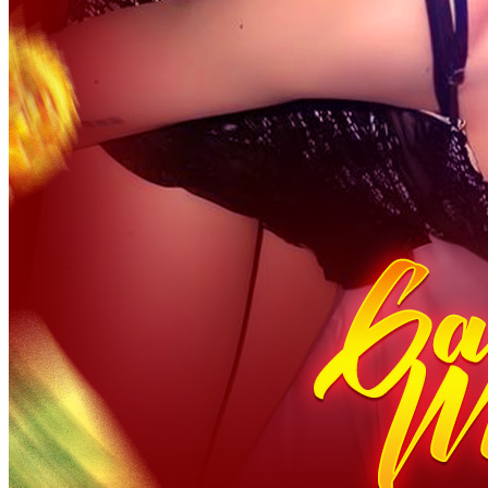
Mawarslot 🎯 Bongkar Trik
Hitungan Manual Tarik
Scatter Gratis
Mawarslot adalah tempat terbaik untuk bongkar trik hitungan
manual tarik scatter gratis. Terapkan pola akuratnya sekarang untuk
raih maxwin mutlak.