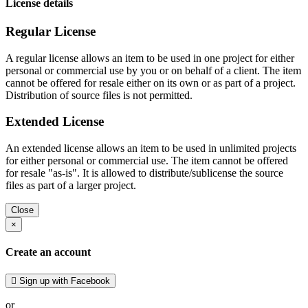
License details
Regular License
A regular license allows an item to be used in one project for either
personal or commercial use by you or on behalf of a client. The item
cannot be offered for resale either on its own or as part of a project.
Distribution of source files is not permitted.
Extended License
An extended license allows an item to be used in unlimited projects
for either personal or commercial use. The item cannot be offered
for resale "as-is". It is allowed to distribute/sublicense the source
files as part of a larger project.
Close
×
Create an account
Sign up with Facebook
or
Sign up with Email