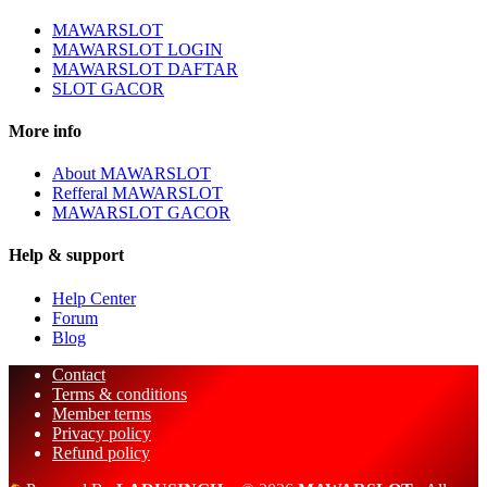
MAWARSLOT
MAWARSLOT LOGIN
MAWARSLOT DAFTAR
SLOT GACOR
More
info
About MAWARSLOT
Refferal MAWARSLOT
MAWARSLOT GACOR
Help
& support
Help Center
Forum
Blog
Contact
Terms & conditions
Member terms
Privacy policy
Refund policy