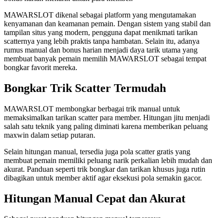
MAWARSLOT dikenal sebagai platform yang mengutamakan
kenyamanan dan keamanan pemain. Dengan sistem yang stabil dan
tampilan situs yang modern, pengguna dapat menikmati tarikan
scatternya yang lebih praktis tanpa hambatan. Selain itu, adanya
rumus manual dan bonus harian menjadi daya tarik utama yang
membuat banyak pemain memilih MAWARSLOT sebagai tempat
bongkar favorit mereka.
Bongkar Trik Scatter Termudah
MAWARSLOT membongkar berbagai trik manual untuk
memaksimalkan tarikan scatter para member. Hitungan jitu menjadi
salah satu teknik yang paling diminati karena memberikan peluang
maxwin dalam setiap putaran.
Selain hitungan manual, tersedia juga pola scatter gratis yang
membuat pemain memiliki peluang narik perkalian lebih mudah dan
akurat. Panduan seperti trik bongkar dan tarikan khusus juga rutin
dibagikan untuk member aktif agar eksekusi pola semakin gacor.
Hitungan Manual Cepat dan Akurat