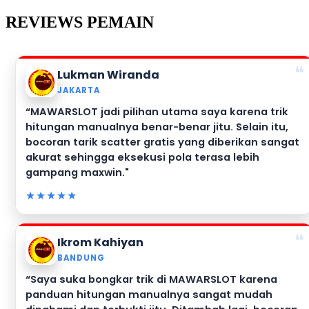
REVIEWS PEMAIN
❝
Lukman Wiranda
JAKARTA
“MAWARSLOT jadi pilihan utama saya karena trik
hitungan manualnya benar-benar jitu. Selain itu,
bocoran tarik scatter gratis yang diberikan sangat
akurat sehingga eksekusi pola terasa lebih
gampang maxwin."
★★★★★
❝
Ikrom Kahiyan
BANDUNG
“Saya suka bongkar trik di MAWARSLOT karena
panduan hitungan manualnya sangat mudah