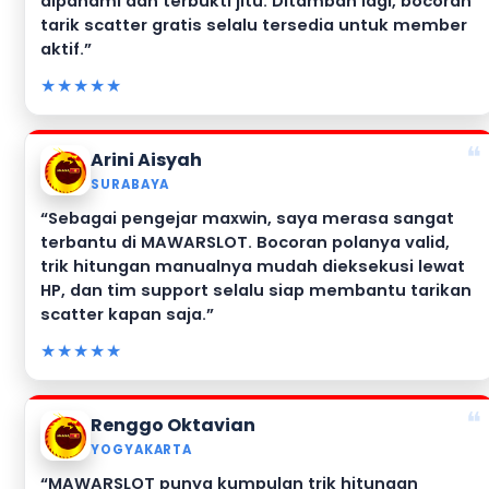
dipahami dan terbukti jitu. Ditambah lagi, bocoran
tarik scatter gratis selalu tersedia untuk member
aktif.”
★★★★★
❝
Arini Aisyah
SURABAYA
“Sebagai pengejar maxwin, saya merasa sangat
terbantu di MAWARSLOT. Bocoran polanya valid,
trik hitungan manualnya mudah dieksekusi lewat
HP, dan tim support selalu siap membantu tarikan
scatter kapan saja.”
★★★★★
❝
Renggo Oktavian
YOGYAKARTA
“MAWARSLOT punya kumpulan trik hitungan